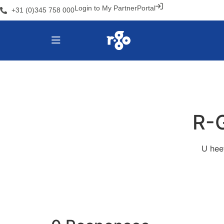
Login to My PartnerPortal
+31 (0)345 758 000
R-G
U hee