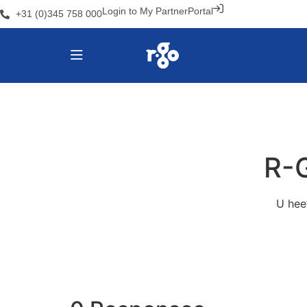
Login to My PartnerPortal
+31 (0)345 758 000
R-G
U hee